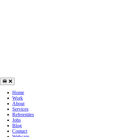
🍔
❌
Home
Work
About
Services
Referenties
Jobs
Blog
Contact
Webcam