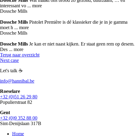
Dossche Mills
Wat maakt ons brood zo gezond, duurzaam, … en
interessant vo ...
more
Dossche Mills
Dossche Mills
Pistolet Première is dé klassieker die je in je gamma
moet h ...
more
Dossche Mills
Dossche Mills
Je kan er niet naast kijken. Er staat geen rem op desem.
Des ...
more
Terug naar overzicht
Next case
Let's talk ☕
info@hannibal.be
Roeselare
+32 (0)51 26 29 80
Populierstraat 82
Gent
+32 (0)9 352 88 00
Sint-Denijslaan 317B
Home