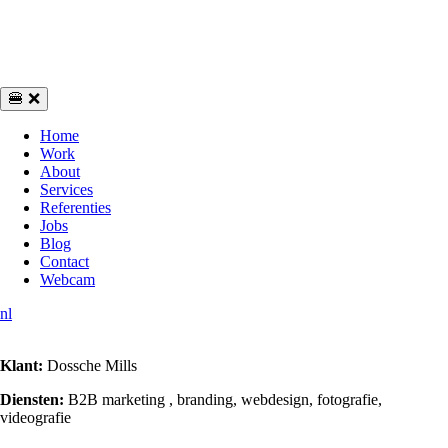
🍔
❌
Home
Work
About
Services
Referenties
Jobs
Blog
Contact
Webcam
nl
Klant:
Dossche Mills
Diensten:
B2B marketing , branding, webdesign, fotografie,
videografie